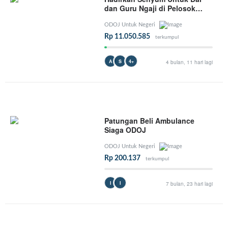
dan Guru Ngaji di Pelosok
Negeri
ODOJ Untuk Negeri
Rp 11.050.585
terkumpul
A
S
4+
4 bulan, 11 hari lagi
Patungan Beli Ambulance
Siaga ODOJ
ODOJ Untuk Negeri
Rp 200.137
terkumpul
I
I
7 bulan, 23 hari lagi