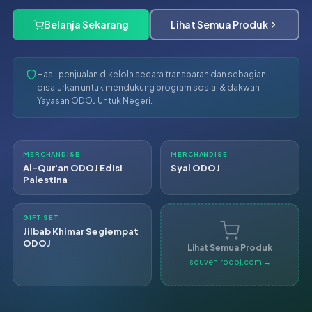
Belanja Sekarang
Lihat Semua Produk
Hasil penjualan dikelola secara transparan dan sebagian
disalurkan untuk mendukung program sosial & dakwah
Yayasan ODOJ Untuk Negeri.
MERCHANDISE
MERCHANDISE
Al-Qur'an ODOJ Edisi
Syal ODOJ
Palestina
GIFT SET
Jilbab Khimar Segiempat
ODOJ
Lihat Semua Produk
souvenirodoj.com →