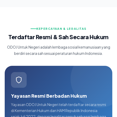
KEPERCAYAAN & LEGALITAS
Terdaftar Resmi & Sah Secara Hukum
ODOJ Untuk Negeri adalah lembaga sosial kemanusiaan yang
berdiri secara sah sesuai peraturan hukum Indonesia.
Yayasan Resmi Berbadan Hukum
Yayasan ODOJ Untuk Negeri telah terdaftar secara resmi
di Kementerian Hukum dan HAM Republik Indonesia
sejak Juli 2022, dengan legalitas penuh sebagai lembaga