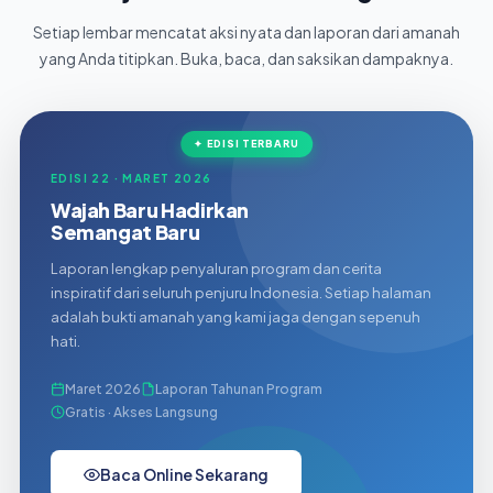
Setiap lembar mencatat aksi nyata dan laporan dari amanah
yang Anda titipkan. Buka, baca, dan saksikan dampaknya.
✦ EDISI TERBARU
EDISI 22 · MARET 2026
Wajah Baru Hadirkan
Semangat Baru
Laporan lengkap penyaluran program dan cerita
inspiratif dari seluruh penjuru Indonesia. Setiap halaman
adalah bukti amanah yang kami jaga dengan sepenuh
hati.
Maret 2026
Laporan Tahunan Program
Gratis · Akses Langsung
Baca Online Sekarang