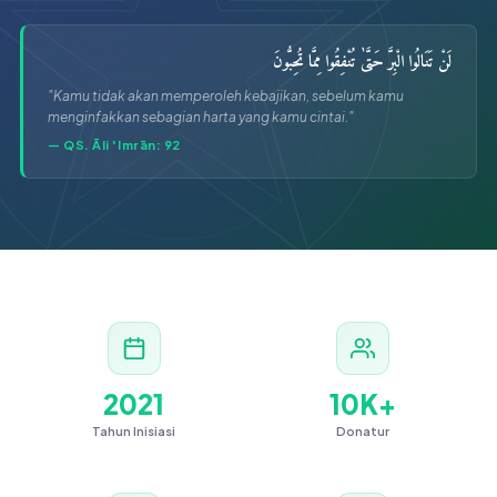
لَنْ تَنَالُوا الْبِرَّ حَتَّىٰ تُنْفِقُوا مِمَّا تُحِبُّونَ
"Kamu tidak akan memperoleh kebajikan, sebelum kamu
menginfakkan sebagian harta yang kamu cintai."
— QS. Āli 'Imrān: 92
2021
10K+
Tahun Inisiasi
Donatur