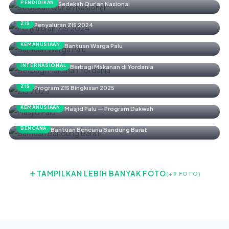
PENDIDIKAN
Sedekah Qur'an Nasional
ZIS
Penyaluran ZIS 2024
KEMANUSIAAN
Bantuan Warga Palu
INTERNASIONAL
Berbagi Makanan di Yordania
ZIS
Program ZIS Bingkisan 2025
KEMANUSIAAN
Masjid Palu — Program Dakwah
BENCANA
Bantuan Bencana Bandung Barat
TAMPILKAN LEBIH BANYAK FOTO
(+9 FOTO)