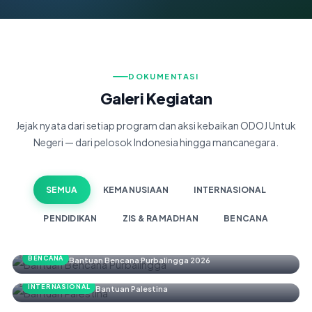
DOKUMENTASI
Galeri Kegiatan
Jejak nyata dari setiap program dan aksi kebaikan ODOJ Untuk
Negeri — dari pelosok Indonesia hingga mancanegara.
SEMUA
KEMANUSIAAN
INTERNASIONAL
PENDIDIKAN
ZIS & RAMADHAN
BENCANA
BENCANA
Bantuan Bencana Purbalingga 2026
INTERNASIONAL
Bantuan Palestina