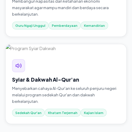
Membangun kapasitas dan ketahanan ekonomi
masyarakat agar mampu mandiri dan berdaya secara
berkelanjutan.
Guru Ngaji Unggul
Pemberdayaan
Kemandirian
Syiar & Dakwah Al-Qur'an
Menyebarkan cahaya Al-Qur'an ke seluruh penjuru negeri
melalui program sedekah Qur'an dan dakwah
berkelanjutan.
Sedekah Qur'an
Khatam Terjemah
Kajian Islam