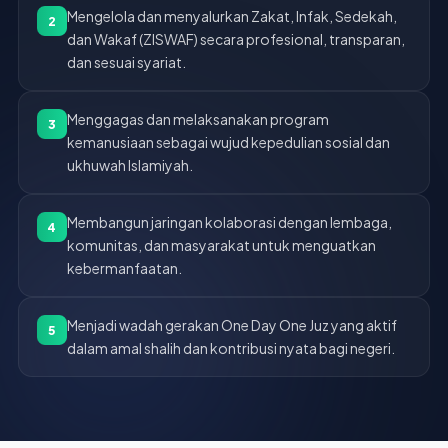
Mengelola dan menyalurkan Zakat, Infak, Sedekah,
2
dan Wakaf (ZISWAF) secara profesional, transparan,
dan sesuai syariat.
Menggagas dan melaksanakan program
3
kemanusiaan sebagai wujud kepedulian sosial dan
ukhuwah Islamiyah.
Membangun jaringan kolaborasi dengan lembaga,
4
komunitas, dan masyarakat untuk menguatkan
kebermanfaatan.
Menjadi wadah gerakan One Day One Juz yang aktif
5
dalam amal shalih dan kontribusi nyata bagi negeri.