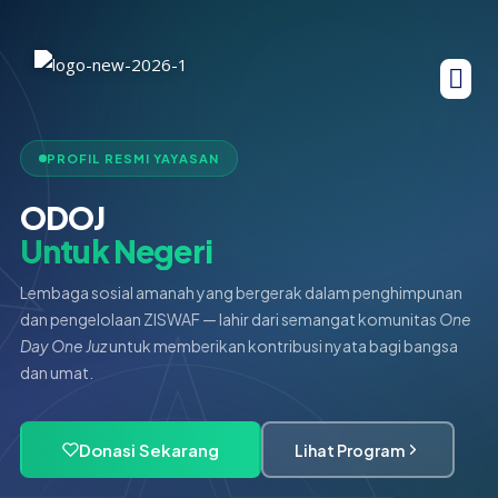
PROFIL RESMI YAYASAN
ODOJ
Untuk Negeri
Lembaga sosial amanah yang bergerak dalam penghimpunan
dan pengelolaan ZISWAF — lahir dari semangat komunitas
One
Day One Juz
untuk memberikan kontribusi nyata bagi bangsa
dan umat.
Donasi Sekarang
Lihat Program