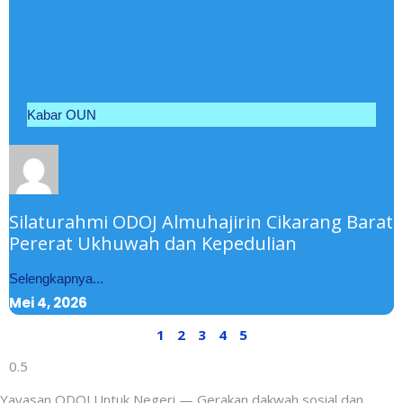
Kabar OUN
Silaturahmi ODOJ Almuhajirin Cikarang Barat
Pererat Ukhuwah dan Kepedulian
Selengkapnya...
Mei 4, 2026
1
2
3
4
5
Yayasan ODOJ Untuk Negeri — Gerakan dakwah sosial dan