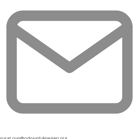
surat.oun@odojuntuknegeri.org