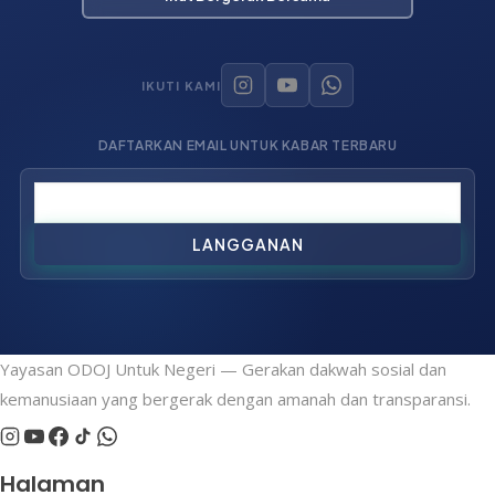
Donasi Sekarang
Ikut Bergerak Bersama
IKUTI KAMI
DAFTARKAN EMAIL UNTUK KABAR TERBARU
LANGGANAN
Yayasan ODOJ Untuk Negeri — Gerakan dakwah sosial dan
kemanusiaan yang bergerak dengan amanah dan transparansi.