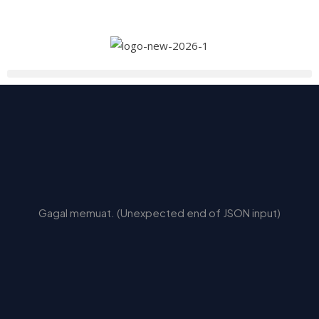
Gagal memuat. (Unexpected end of JSON input)