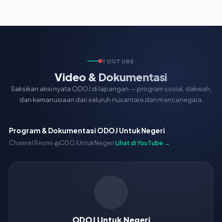
YOUTUBE
Video & Dokumentasi
Saksikan aksi nyata ODOJ di lapangan — program sosial, dakwah,
dan kemanusiaan dari seluruh nusantara dan mancanegara.
Program & Dokumentasi ODOJ Untuk Negeri
Channel Resmi
·
@ODOJUntukNegeri
·
Lihat di YouTube →