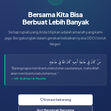
Bersama Kita Bisa
Berbuat Lebih Banyak
Setiap rupiah yang Anda titipkan adalah amanah yang kami
jaga. Bergabunglah dalam gerakan kebaikan nyata ODOJ Untuk
Negeri.
مَنْ كَانَ فِي حَاجَةِ أَخِيهِ كَانَ اللَّهُ فِي حَاجَتِهِ
"Barangsiapa membantu kebutuhan saudaranya, maka Allah
akan membantu kebutuhannya."
— HR. Bukhari & Muslim