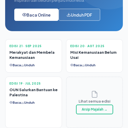
Laporan lengkap penyaluran program dan cerita
inspiratif dari seluruh penjuru Indonesia.
Baca Online
Unduh PDF
EDISI 21 · SEP 2025
EDISI 20 · AGT 2025
Merakyat dan Membela
Misi Kemanusiaan Belum
Kemanusiaan
Usai
Baca
Unduh
Baca
Unduh
EDISI 19 · JUL 2025
OUN Salurkan Bantuan ke
Lihat semua edisi
Palestina
Arsip Majalah →
Baca
Unduh