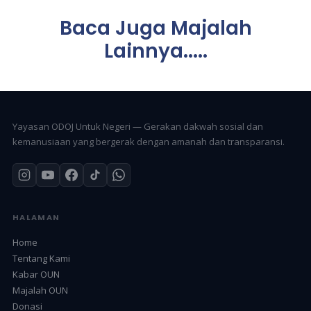
Baca Juga Majalah
Lainnya.....
Yayasan ODOJ Untuk Negeri — Gerakan dakwah sosial dan
kemanusiaan yang bergerak dengan amanah dan transparansi.
HALAMAN
Home
Tentang Kami
Kabar OUN
Majalah OUN
Donasi