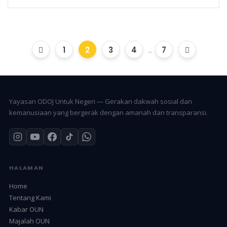
1
2
3
4
...
7
Yayasan ODOJ Untuk Negeri — Gerakan dakwah sosial dan
kemanusiaan yang bergerak dengan amanah dan transparansi.
HALAMAN
Home
Tentang Kami
Kabar OUN
Majalah OUN