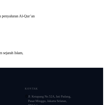
 penyaluran Al-Qur’an
 sejarah Islam,
KONTAK
Jl. Ketapang No.52A, Jati Padang,
Pasar Minggu, Jakarta Selatan,