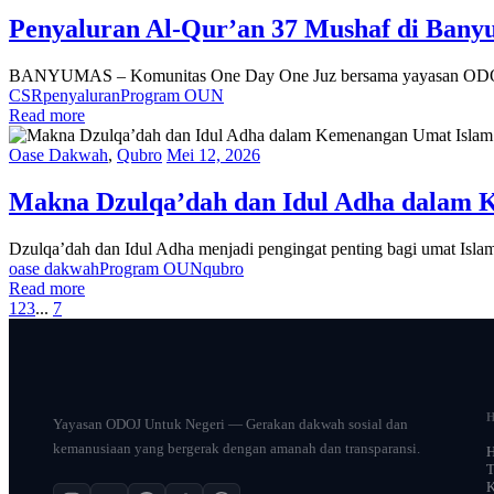
Penyaluran Al-Qur’an 37 Mushaf di Bany
BANYUMAS – Komunitas One Day One Juz bersama yayasan ODOJ U
CSR
penyaluran
Program OUN
Read more
Oase Dakwah
,
Qubro
Mei 12, 2026
Makna Dzulqa’dah dan Idul Adha dalam 
Dzulqa’dah dan Idul Adha menjadi pengingat penting bagi umat Isla
oase dakwah
Program OUN
qubro
Read more
1
2
3
...
7
Yayasan ODOJ Untuk Negeri — Gerakan dakwah sosial dan
kemanusiaan yang bergerak dengan amanah dan transparansi.
T