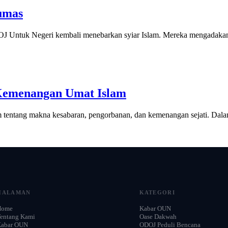
umas
ntuk Negeri kembali menebarkan syiar Islam. Mereka mengadakan
Kemenangan Umat Islam
m tentang makna kesabaran, pengorbanan, dan kemenangan sejati. Dalam
HALAMAN
KATEGORI
Home
Kabar OUN
entang Kami
Oase Dakwah
Kabar OUN
ODOJ Peduli Bencana