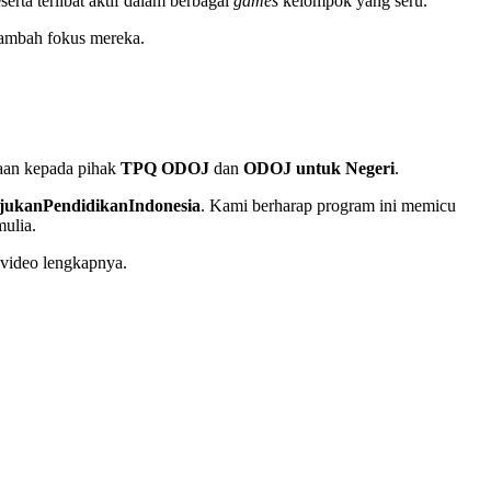
rta terlibat aktif dalam berbagai
games
kelompok yang seru.
enambah fokus mereka.
aan kepada pihak
TPQ ODOJ
dan
ODOJ untuk Negeri
.
ukanPendidikanIndonesia
. Kami berharap program ini memicu
mulia.
video lengkapnya.