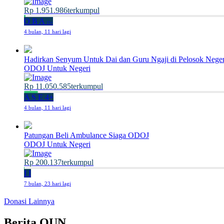
Rp 1.951.986
terkumpul
O
B
A
15+
4 bulan, 11 hari lagi
Hadirkan Senyum Untuk Dai dan Guru Ngaji di Pelosok Neger
ODOJ Untuk Negeri
Rp 11.050.585
terkumpul
A
S
E
4+
4 bulan, 11 hari lagi
Patungan Beli Ambulance Siaga ODOJ
ODOJ Untuk Negeri
Rp 200.137
terkumpul
I
I
7 bulan, 23 hari lagi
Donasi Lainnya
Berita OUN