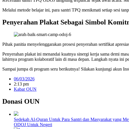
Keceriaan santri TPQ ODOJ langsung terpancar sejak awal acara. Mer
Melalui metode belajar ini, para santri TPQ menikmati setiap sesi t
Penyerahan Plakat Sebagai Simbol Komi
Pihak panitia menyelenggarakan prosesi penyerahan sertifikat apresias
Penyerahan plakat ini menandai kuatnya sinergi kerja sama demi mas
lahirnya program kolaboratif lain di masa depan. Langkah nyata ini 
Sampai jumpa di program seru berikutnya! Silakan kunjungi akun Ins
06/03/2026
2:13 pm
Kabar OUN
Donasi OUN
Sedekah Al-Quran Untuk Para Santri dan Masyarakat yang M
ODOJ Untuk Negeri