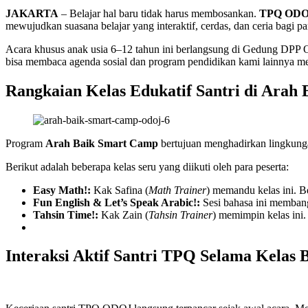
JAKARTA
– Belajar hal baru tidak harus membosankan.
TPQ ODO
mewujudkan suasana belajar yang interaktif, cerdas, dan ceria bagi p
Acara khusus anak usia 6–12 tahun ini berlangsung di Gedung DPP O
bisa membaca agenda sosial dan program pendidikan kami lainnya m
Rangkaian Kelas Edukatif Santri di Arah
Program
Arah Baik Smart Camp
bertujuan menghadirkan lingkung
Berikut adalah beberapa kelas seru yang diikuti oleh para peserta:
Easy Math!:
Kak Safina (
Math Trainer
) memandu kelas ini. B
Fun English & Let’s Speak Arabic!:
Sesi bahasa ini membang
Tahsin Time!:
Kak Zain (
Tahsin Trainer
) memimpin kelas ini.
Interaksi Aktif Santri TPQ Selama Kelas 