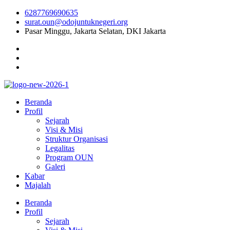
6287769690635
surat.oun@odojuntuknegeri.org
Pasar Minggu, Jakarta Selatan, DKI Jakarta
Beranda
Profil
Sejarah
Visi & Misi
Struktur Organisasi
Legalitas
Program OUN
Galeri
Kabar
Majalah
Beranda
Profil
Sejarah