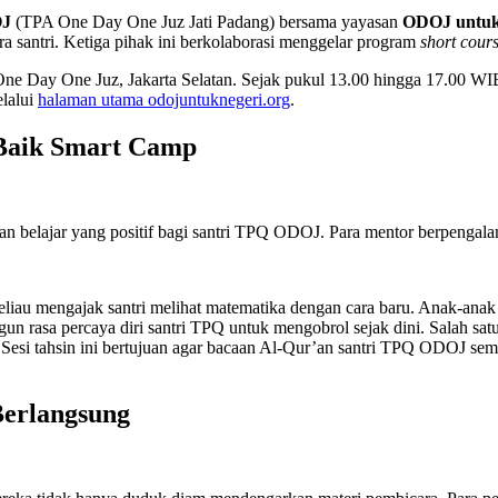
J
(TPA One Day One Juz Jati Padang) bersama yayasan
ODOJ untuk
ara santri. Ketiga pihak ini berkolaborasi menggelar program
short cour
ne Day One Juz, Jakarta Selatan. Sejak pukul 13.00 hingga 17.00 WIB
elalui
halaman utama odojuntuknegeri.org
.
 Baik Smart Camp
an belajar yang positif bagi santri TPQ ODOJ. Para mentor berpeng
eliau mengajak santri melihat matematika dengan cara baru. Anak-anak
un rasa percaya diri santri TPQ untuk mengobrol sejak dini. Salah sa
 Sesi tahsin ini bertujuan agar bacaan Al-Qur’an santri TPQ ODOJ semak
Berlangsung