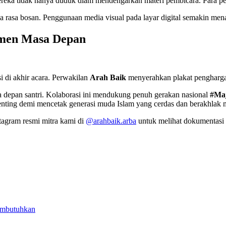
eka tidak hanya duduk diam mendengarkan materi pembicara. Para pese
anpa rasa bosan. Penggunaan media visual pada layar digital semakin m
tmen Masa Depan
i di akhir acara. Perwakilan
Arah Baik
menyerahkan plakat pengharg
a depan santri. Kolaborasi ini mendukung penuh gerakan nasional
#Maj
penting demi mencetak generasi muda Islam yang cerdas dan berakhlak 
tagram resmi mitra kami di
@arahbaik.arba
untuk melihat dokumentasi 
embutuhkan