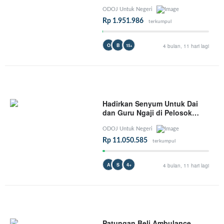
Membutuhkan
ODOJ Untuk Negeri
Rp 1.951.986
terkumpul
O
B
15+
4 bulan, 11 hari lagi
Hadirkan Senyum Untuk Dai
dan Guru Ngaji di Pelosok
Negeri
ODOJ Untuk Negeri
Rp 11.050.585
terkumpul
A
S
4+
4 bulan, 11 hari lagi
Patungan Beli Ambulance