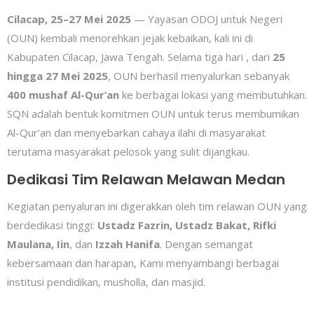
Cilacap, 25–27 Mei 2025
— Yayasan ODOJ untuk Negeri
(OUN) kembali menorehkan jejak kebaikan, kali ini di
Kabupaten Cilacap, Jawa Tengah. Selama tiga hari , dari
25
hingga 27 Mei 2025
, OUN berhasil menyalurkan sebanyak
400 mushaf Al-Qur’an
ke berbagai lokasi yang membutuhkan.
SQN adalah bentuk komitmen OUN untuk terus membumikan
Al-Qur’an dan menyebarkan cahaya ilahi di masyarakat
terutama masyarakat pelosok yang sulit dijangkau.
Dedikasi Tim Relawan Melawan Medan
Kegiatan penyaluran ini digerakkan oleh tim relawan OUN yang
berdedikasi tinggi:
Ustadz Fazrin, Ustadz Bakat, Rifki
Maulana, Iin
, dan
Izzah Hanifa
. Dengan semangat
kebersamaan dan harapan, Kami menyambangi berbagai
institusi pendidikan, musholla, dan masjid.