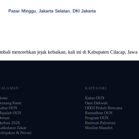
Pasar Minggu, Jakarta Selatan, DKI Jakarta
Beranda
Profil
Kabar
Majalah
0 Mushaf Disalurkan ODOJ Untuk Negeri
li menorehkan jejak kebaikan, kali ini di Kabupaten Cilacap, Jawa
HALAMAN
KATEGORI
Home
Kabar OUN
entang Kami
Oase Dakwah
Kabar OUN
ODOJ Peduli Bencana
Majalah OUN
Ramadhan OUN
onasi
Program OUN
urban 2026
Bantuan Palestina
alkulator Zakat
Muslim Mandiri
ebijakan & Privasi