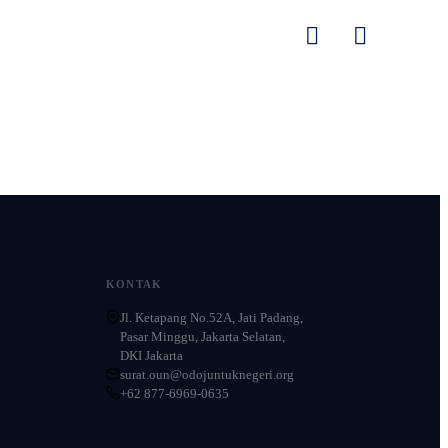
KONTAK
Jl. Ketapang No.52A, Jati Padang,
Pasar Minggu, Jakarta Selatan,
DKI Jakarta
surat.oun@odojuntuknegeri.org
+62 877-6969-0635