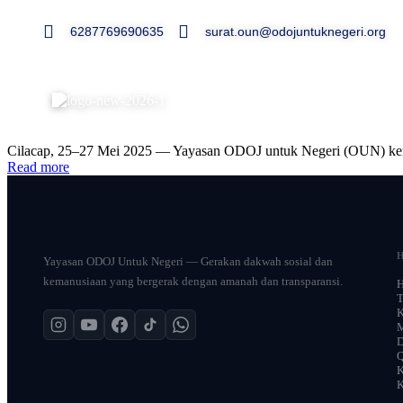
6287769690635
surat.oun@odojuntuknegeri.org
Kabar OUN
Juni 13, 2025
Cahaya Al-Qur’an Menerangi Cilacap: 40
Cilacap, 25–27 Mei 2025 — Yayasan ODOJ untuk Negeri (OUN) kemba
Read more
Yayasan ODOJ Untuk Negeri — Gerakan dakwah sosial dan
kemanusiaan yang bergerak dengan amanah dan transparansi.
T
D
Q
K
K