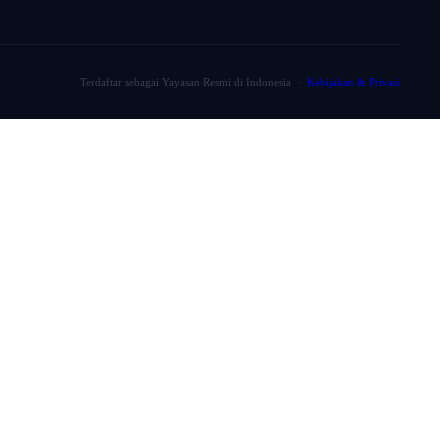
Terdaftar sebagai Yayasan Resmi di Indonesia ·
Kebijakan & Privasi