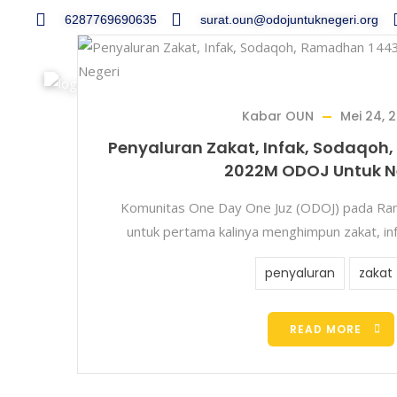
6287769690635
surat.oun@odojuntuknegeri.org
Kabar OUN
Mei 24, 
Penyaluran Zakat, Infak, Sodaqoh
2022M ODOJ Untuk N
Komunitas One Day One Juz (ODOJ) pada R
untuk pertama kalinya menghimpun zakat, in
penyaluran
zakat
READ MORE