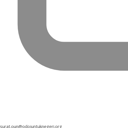
surat.oun@odojuntuknegeri.org