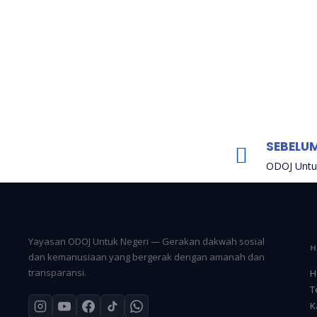
SEBELU
ODOJ Untuk
Yayasan ODOJ Untuk Negeri — Gerakan dakwah sosial
dan kemanusiaan yang bergerak dengan amanah dan
transparansi.
H
T
K