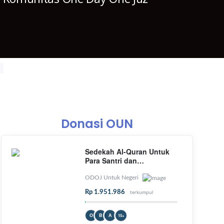
Donasi OUN
Sedekah Al-Quran Untuk
Para Santri dan
Masyarakat yang
Membutuhkan
ODOJ Untuk Negeri
Rp 1.951.986
terkumpul
O
B
A
15+