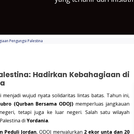
aan Pengungsi Palestina
lestina: Hadirkan Kebahagiaan di
ia
 menjadi wujud nyata solidaritas lintas batas. Tahun ini,
ubro (Qurban Bersama ODOJ)
memperluas jangkauan
egeri, tetapi juga ke luar negeri. Salah satu wilayah
alestina di
Yordania
.
m Peduli Jordan
, ODOJ menyalurkan
2 ekor unta dan 20