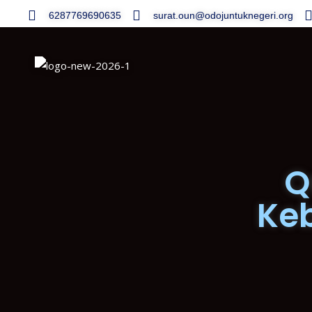
6287769690635
surat.oun@odojuntuknegeri.org
Q
Ke