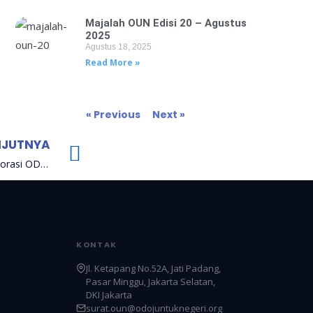
Majalah OUN Edisi 20 – Agustus
2025
Agustus 18, 2025
Read More »
« Previous
Next »
NJUTNYA
Program Guru Ngaji Unggul: Kolaborasi ODOJ Untuk Negeri dan DT Peduli
KONTAK
Jl. Ketapang No.52A, Jati Padang,
Pasar Minggu, Jakarta Selatan,
DKI Jakarta
surat.oun@odojuntuknegeri.org