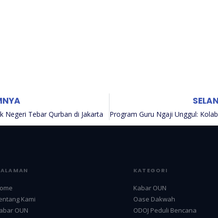
MNYA
SELA
 Negeri Tebar Qurban di Jakarta
HALAMAN
KATEGORI
ome
Kabar OUN
entang Kami
Oase Dakwah
abar OUN
ODOJ Peduli Bencana