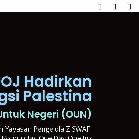
OJ Hadirkan
si Palestina
Untuk Negeri (OUN)
ah Yayasan Pengelola ZISWAF
tif Komunitas One Day One Juz