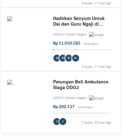
4 bulan, 11 hari lagi
Hadirkan Senyum Untuk
Dai dan Guru Ngaji di
Pelosok Negeri
ODOJ Untuk Negeri
Rp 11.050.585
terkumpul
A
S
E
4+
4 bulan, 11 hari lagi
Patungan Beli Ambulance
Siaga ODOJ
ODOJ Untuk Negeri
Rp 200.137
terkumpul
I
I
7 bulan, 23 hari lagi