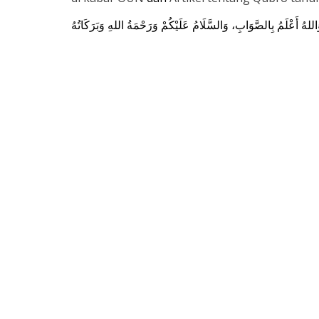
اللهُ أَعْلَمُ بِالصَّوَابِ، وَالسَّلَامُ عَلَيْكُمْ وَرَحْمَةُ اللهِ وَبَرَكَاتُهُ