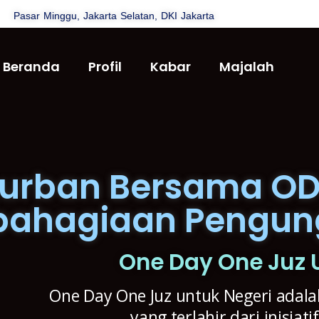
Pasar Minggu, Jakarta Selatan, DKI Jakarta
Beranda
Profil
Kabar
Majalah
urban Bersama OD
bahagiaan Pengung
One Day One Juz 
One Day One Juz untuk Negeri adal
yang terlahir dari inisia