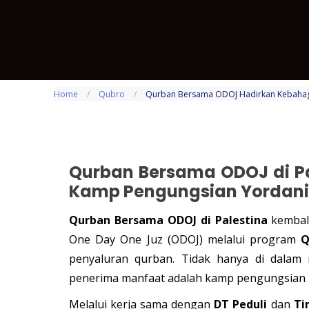
Home
/
Qubro
/
Qurban Bersama ODOJ Hadirkan Kebahagi
Qurban Bersama ODOJ di Pa
Kamp Pengungsian Yordan
Qurban Bersama ODOJ di Palestina
kembali
One Day One Juz (ODOJ) melalui program
Q
penyaluran qurban. Tidak hanya di dalam n
penerima manfaat adalah kamp pengungsian P
Melalui kerja sama dengan
DT Peduli
dan
Ti