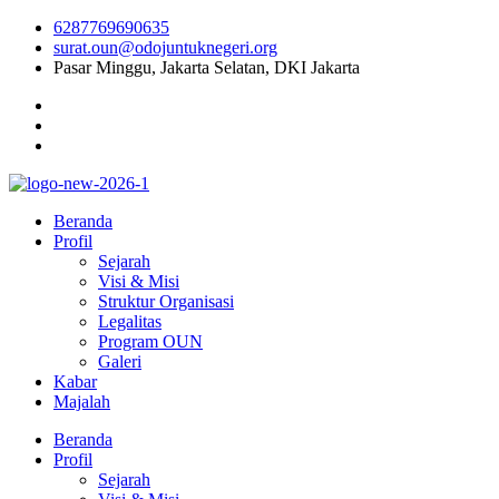
6287769690635
surat.oun@odojuntuknegeri.org
Pasar Minggu, Jakarta Selatan, DKI Jakarta
Beranda
Profil
Sejarah
Visi & Misi
Struktur Organisasi
Legalitas
Program OUN
Galeri
Kabar
Majalah
Beranda
Profil
Sejarah