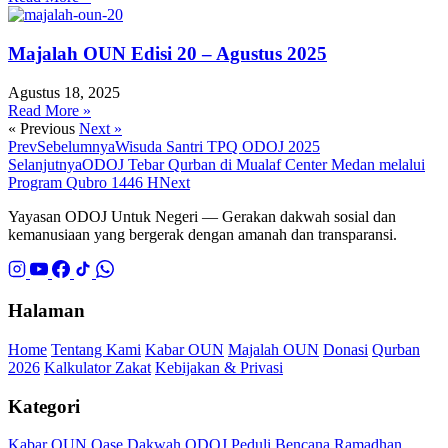
Majalah OUN Edisi 20 – Agustus 2025
Agustus 18, 2025
Read More »
« Previous
Next »
Prev
Sebelumnya
Wisuda Santri TPQ ODOJ 2025
Selanjutnya
ODOJ Tebar Qurban di Mualaf Center Medan melalui
Program Qubro 1446 H
Next
Yayasan ODOJ Untuk Negeri — Gerakan dakwah sosial dan
kemanusiaan yang bergerak dengan amanah dan transparansi.
Halaman
Home
Tentang Kami
Kabar OUN
Majalah OUN
Donasi
Qurban
2026
Kalkulator Zakat
Kebijakan & Privasi
Kategori
Kabar OUN
Oase Dakwah
ODOJ Peduli Bencana
Ramadhan