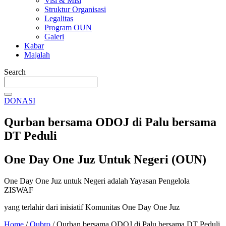
Visi & Misi
Struktur Organisasi
Legalitas
Program OUN
Galeri
Kabar
Majalah
Search
DONASI
Qurban bersama ODOJ di Palu bersama
DT Peduli
One Day One Juz Untuk Negeri (OUN)
One Day One Juz untuk Negeri adalah Yayasan Pengelola
ZISWAF
yang terlahir dari inisiatif Komunitas One Day One Juz
Home
/
Qubro
/
Qurban bersama ODOJ di Palu bersama DT Peduli