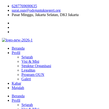
6287769690635
surat.oun@odojuntuknegeri.org
Pasar Minggu, Jakarta Selatan, DKI Jakarta
Beranda
Profil
Sejarah
Visi & Misi
Struktur Organisasi
Legalitas
Program OUN
Galeri
Kabar
Majalah
Beranda
Profil
Sejarah