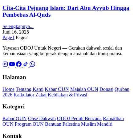
Cita-Cita Pejuang Islam: Dari Abu Ayyub Hingga
Pembebas Al-Quds
Selengkapnya...
Juni 16, 2025
Page
1
Page
2
Yayasan ODOJ Untuk Negeri — Gerakan dakwah sosial dan
kemanusiaan yang bergerak dengan amanah dan transparansi.
Halaman
Home
Tentang Kami
Kabar OUN
Majalah OUN
Donasi
Qurban
2026
Kalkulator Zakat
Kebijakan & Privasi
Kategori
Kabar OUN
Oase Dakwah
ODOJ Peduli Bencana
Ramadhan
OUN
Program OUN
Bantuan Palestina
Muslim Mandiri
Kontak