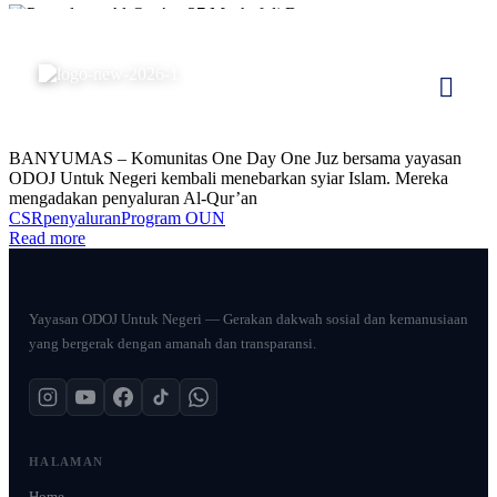
Kabar OUN
Mei 21, 2026
Penyaluran Al-Qur’an 37 Mushaf di
Banyumas
BANYUMAS – Komunitas One Day One Juz bersama yayasan
ODOJ Untuk Negeri kembali menebarkan syiar Islam. Mereka
mengadakan penyaluran Al-Qur’an
CSR
penyaluran
Program OUN
Read more
Yayasan ODOJ Untuk Negeri — Gerakan dakwah sosial dan kemanusiaan
yang bergerak dengan amanah dan transparansi.
HALAMAN
Home