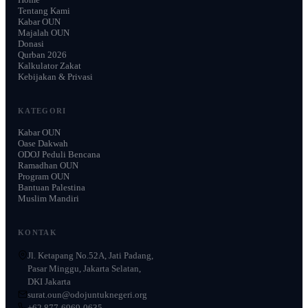
Tentang Kami
Kabar OUN
Majalah OUN
Donasi
Qurban 2026
Kalkulator Zakat
Kebijakan & Privasi
KATEGORI
Kabar OUN
Oase Dakwah
ODOJ Peduli Bencana
Ramadhan OUN
Program OUN
Bantuan Palestina
Muslim Mandiri
KONTAK
Jl. Ketapang No.52A, Jati Padang,
Pasar Minggu, Jakarta Selatan,
DKI Jakarta
surat.oun@odojuntuknegeri.org
+62 877-6969-0635