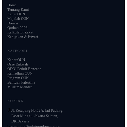
Home
Tentang Kami
Kabar OUN
Majalah OUN
Donasi
Qurban 2026
Kalkulator Zakat
Kebijakan & Privasi
KATEGORI
Kabar OUN
Oase Dakwah
ODOJ Peduli Bencana
Ramadhan OUN
Program OUN
Bantuan Palestina
Muslim Mandiri
KONTAK
Jl. Ketapang No.52A, Jati Padang,
Pasar Minggu, Jakarta Selatan,
DKI Jakarta
surat.oun@odojuntuknegeri.org